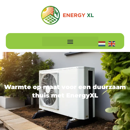
Warmte op maat voor een duurzaam
thuis met EnergyXL