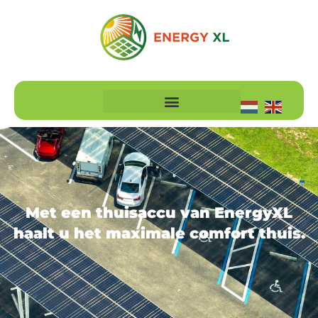
Met een thuisaccu van EnergyXL
haalt u het maximale comfort thuis.