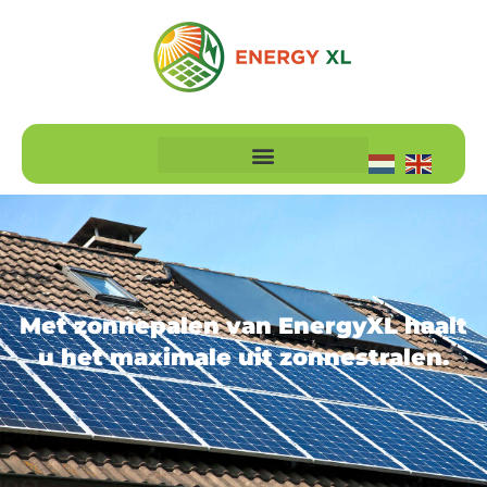
Met zonnepalen van EnergyXL haalt
u het maximale uit zonnestralen.